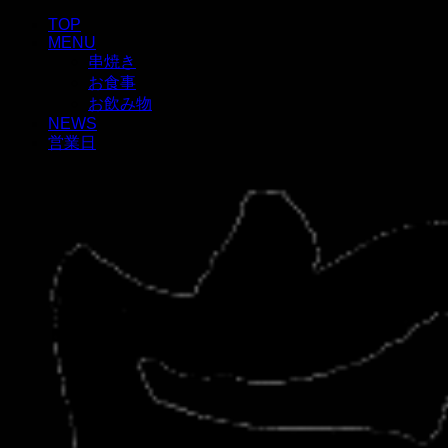
TOP
MENU
串焼き
お食事
お飲み物
NEWS
営業日