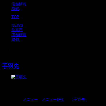
店舗情報
SNS
TOP
MENU
NEWS
営業日
店舗情報
SNS
タグ:
手羽先
手羽先
当店人気商品の一つで、大きめの手羽先を使用しております
投稿日:
2021年7月30日
カテゴリー:
メニュー
、
メニュー(串)
タグ:
手羽先
OFFICIAL SNS