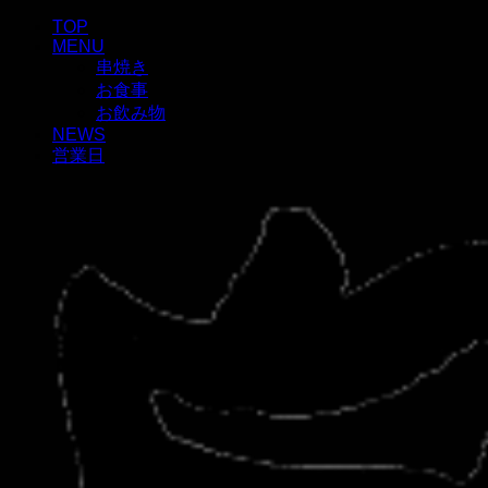
TOP
MENU
串焼き
お食事
お飲み物
NEWS
営業日